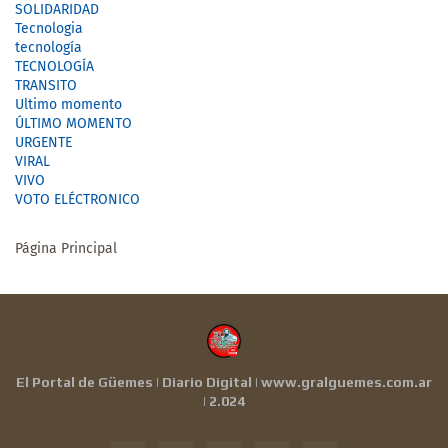
SOLIDARIDAD
Tecnologia
tecnología
TECNOLOGÍA
TRANSITO
Ultimo momento
ÚLTIMO MOMENTO
URGENTE
VIRAL
VIVO
VOTO ELÉCTRONICO
Página Principal
El Portal de Güemes | Diario Digital | www.gralguemes.com.ar
| 2.024